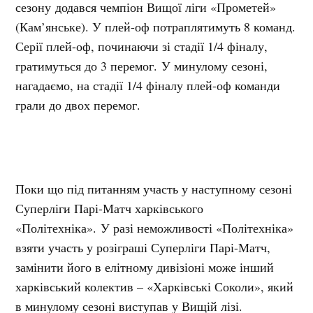
сезону додався чемпіон Вищої ліги «Прометей»
(Кам’янське). У плей-оф потраплятимуть 8 команд.
Серії плей-оф, починаючи зі стадії 1/4 фіналу,
гратимуться до 3 перемог. У минулому сезоні,
нагадаємо, на стадії 1/4 фіналу плей-оф команди
грали до двох перемог.
Поки що під питанням участь у наступному сезоні
Суперліги Парі-Матч харківського
«Політехніка». У разі неможливості «Політехніка»
взяти участь у розіграші Суперліги Парі-Матч,
замінити його в елітному дивізіоні може інший
харківський колектив – «Харківські Соколи», який
в минулому сезоні виступав у Вищій лізі.