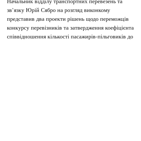
Начальник відділу транспортних перевезень та
зв’язку Юрій Сябро на розгляд виконкому
представив два проекти рішень щодо переможців
конкурсу перевізників та затвердження коефіцієнта
співвідношення кількості пасажирів-пільговиків до
пасажирів, що оплачують проїзд.
Зокрема, нині затвердили наступні коефіцієнти:
КП «Полтаваелектроавтотранс» (автобуси) –
3,56;
КП «Полтаваелектроавтотранс» (тролейбуси) –
1,59;
ТОВ «ЄВРОБУС ПОЛТАВА» – 1,92;
ТОВ «ЛЮКС-ПОЛТАВА 2009» – 1,98;
ПП «ЛЮГ» – 2,48;