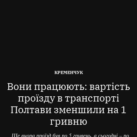
ОПУБЛІКОВАНО
КРЕМЕНЧУК
В
Вони працюють: вартість
проїзду в транспорті
Полтави зменшили на 1
гривню
Ще вчора проїзд був по 5 гривень, а сьогодні – по