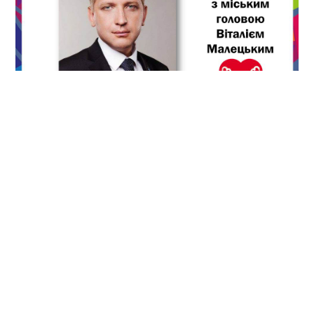
Ланч с Виталием Малецким
– 802 грн.