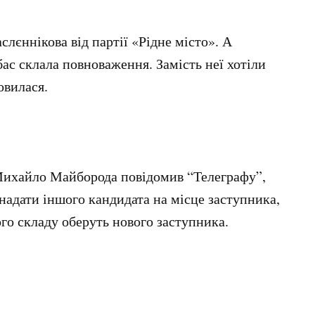
лєннікова від партії «Рідне місто». А
бас склала повноваження. Замість неї хотіли
овилася.
 Михайло Майборода повідомив “Телеграфу”,
надати іншого кандидата на місце заступника,
ого складу оберуть нового заступника.