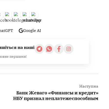
hatGPT
Google AI
ишіться на наші
ловне першими!
Наступна
Банк Жеваго «Финансы и кредит»
НБУ признал неплатежеспособным