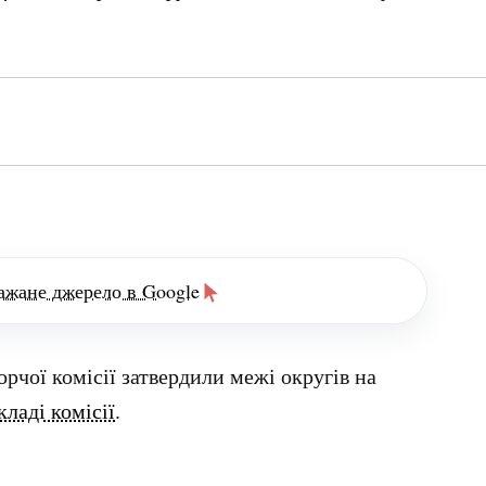
ажане джерело в Google
рчої комісії затвердили межі округів на
кладі комісії
.