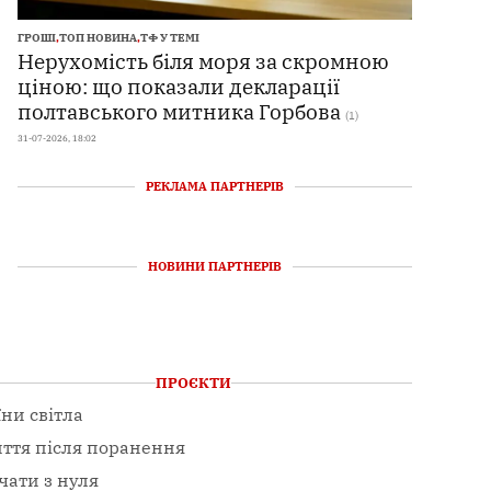
ГРОШІ
,
ТОП НОВИНА
,
ТФ У ТЕМІ
Нерухомість біля моря за скромною
ціною: що показали декларації
полтавського митника Горбова
(1)
31-07-2026, 18:02
РЕКЛАМА ПАРТНЕРІВ
НОВИНИ ПАРТНЕРІВ
ПРОЄКТИ
їни світла
ття після поранення
чати з нуля