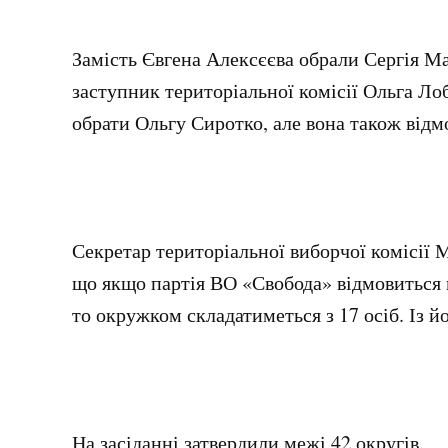
Замість Євгена Алексєєва обрали Сергія Мас
заступник територіальної комісії Ольга Ло
обрати Ольгу Сиротко, але вона також відм
Секретар територіальної виборчої комісії
що якщо партія ВО «Свобода» відмовиться 
то окружком складатиметься з 17 осіб. Із й
На засіданні затвердили межі 42 округів.