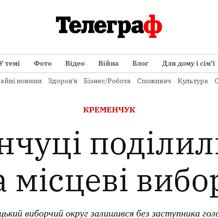
У темі
Фото
Відео
Війна
Блог
Для дому і сім’ї
айні новини
Здоров’я
Бізнес/Робота
Споживач
Культура
О
ОПУБЛІКОВАНО
КРЕМЕНЧУК
В
нчуці поділил
а місцеві вибо
ький виборчий округ залишився без заступника голо