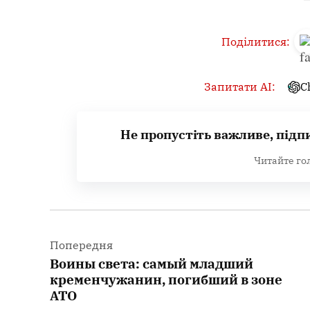
Поділитися:
Запитати AI:
C
Не пропустіть важливе, підп
Читайте го
Навігація
записів
Попередня
Воины света: самый младший
кременчужанин, погибший в зоне
АТО