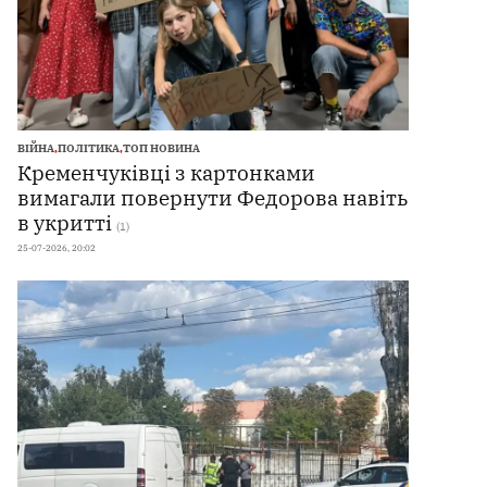
ВІЙНА
,
ПОЛІТИКА
,
ТОП НОВИНА
Кременчуківці з картонками
вимагали повернути Федорова навіть
в укритті
(1)
25-07-2026, 20:02