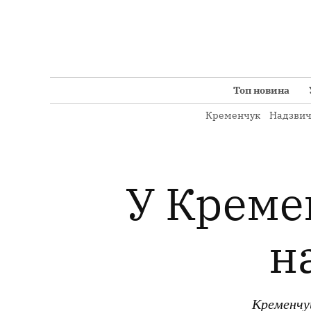
Перейти
до
вмісту
Топ новина
Кременчук
Надзвич
У Креме
н
Кременчуц