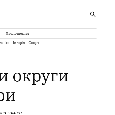
Відкрити
Кременчуцький Телеграф
пошук
Всі новини Кременчука на сайті Кременчуцький
Телеграф
Оголошення
світа
Історія
Спорт
и округи
ри
ви комісії