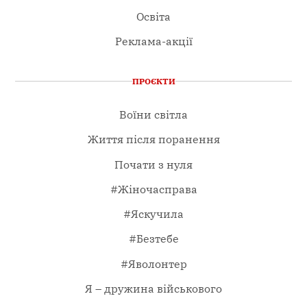
Освіта
Реклама-акції
ПРОЄКТИ
Воїни світла
Життя після поранення
Почати з нуля
#Жіночасправа
#Яскучила
#Безтебе
#Яволонтер
Я – дружина військового