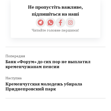
Не пропустіть важливе,
підпишіться на наші
Читайте головне першими!
Навігація
записів
Попередня
Банк «Форум» до сих пор не выплатил
кременчужанам пенсии
Наступна
Кременчугская молодежь убирала
Приднепровский парк