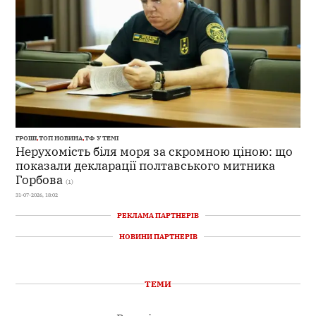
ГРОШІ
,
ТОП НОВИНА
,
ТФ У ТЕМІ
Нерухомість біля моря за скромною ціною: що
показали декларації полтавського митника
Горбова
(1)
31-07-2026, 18:02
РЕКЛАМА ПАРТНЕРІВ
НОВИНИ ПАРТНЕРІВ
ТЕМИ