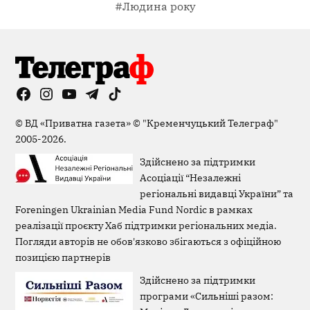
#Людина року
Facebook
Instagram
YouTube
Telegram
TikTok
Viber
Page
©
ВД «Приватна газета»
©
"Кременчуцький Телеграф"
2005-2026.
Здійснено за підтримки
Асоціації “Незалежні
регіональні видавці України” та
Foreningen Ukrainian Media Fund Nordic в рамках
реалізації проєкту Хаб підтримки регіональних медіа.
Погляди авторів не обов'язково збігаються з офіційною
позицією партнерів
Здійснено за підтримки
програми «Сильніші разом: