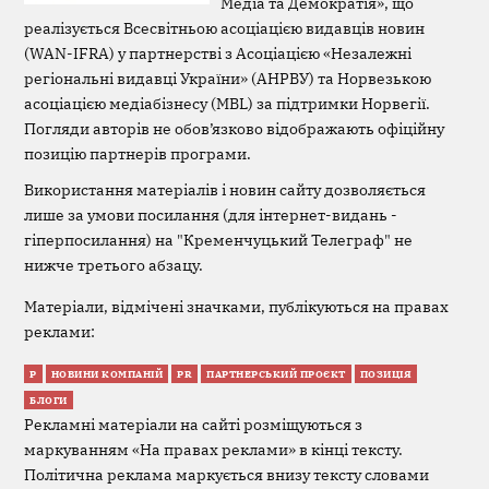
Медіа та Демократія», що
реалізується Всесвітньою асоціацією видавців новин
(WAN-IFRA) у партнерстві з Асоціацією «Незалежні
регіональні видавці України» (АНРВУ) та Норвезькою
асоціацією медіабізнесу (MBL) за підтримки Норвегії.
Погляди авторів не обов’язково відображають офіційну
позицію партнерів програми.
Використання матеріалів і новин сайту дозволяється
лише за умови посилання (для інтернет-видань -
гіперпосилання) на "Кременчуцький Телеграф" не
нижче третього абзацу.
Матеріали, відмічені значками, публікуються на правах
реклами:
Р
НОВИНИ КОМПАНІЙ
PR
ПАРТНЕРСЬКИЙ ПРОЄКТ
ПОЗИЦІЯ
БЛОГИ
Рекламні матеріали на сайті розміщуються з
маркуванням «На правах реклами» в кінці тексту.
Політична реклама маркується внизу тексту словами