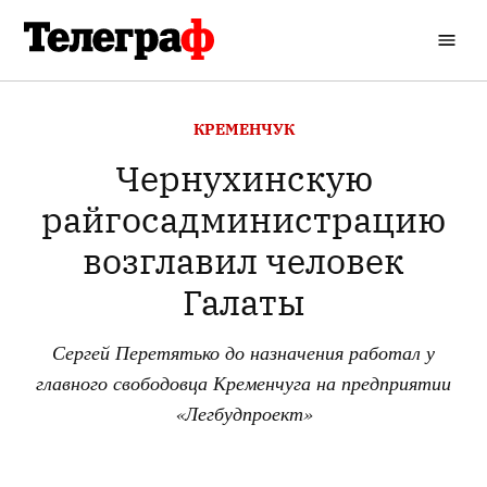
Перейти
до
Кременчуцький
вмісту
Телеграф
ОПУБЛІКОВАНО
КРЕМЕНЧУК
В
Чернухинскую
райгосадминистрацию
возглавил человек
Галаты
Сергей Перетятько до назначения работал у
главного свободовца Кременчуга на предприятии
«Легбудпроект»