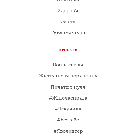
Здоров’я
Освіта
Реклама-акції
ПРОЄКТИ
Воїни світла
Життя після поранення
Почати з нуля
#Жіночасправа
#Яскучила
#Безтебе
#Яволонтер