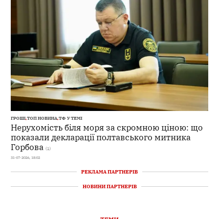
ГРОШІ
,
ТОП НОВИНА
,
ТФ У ТЕМІ
Нерухомість біля моря за скромною ціною: що
показали декларації полтавського митника
Горбова
(1)
31-07-2026, 18:02
РЕКЛАМА ПАРТНЕРІВ
НОВИНИ ПАРТНЕРІВ