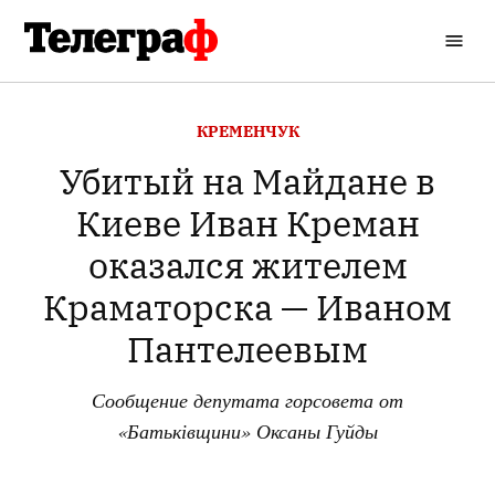
Перейти
до
Кременчуцький
вмісту
Телеграф
ОПУБЛІКОВАНО
КРЕМЕНЧУК
В
Убитый на Майдане в
Киеве Иван Креман
оказался жителем
Краматорска — Иваном
Пантелеевым
Сообщение депутата горсовета от
«Батьківщини» Оксаны Гуйды