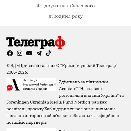
Я – дружина військового
#Людина року
Facebook
Instagram
YouTube
Telegram
TikTok
Viber
Page
©
ВД «Приватна газета»
©
"Кременчуцький Телеграф"
2005-2026.
Здійснено за підтримки
Асоціації “Незалежні
регіональні видавці України” та
Foreningen Ukrainian Media Fund Nordic в рамках
реалізації проєкту Хаб підтримки регіональних медіа.
Погляди авторів не обов'язково збігаються з офіційною
позицією партнерів