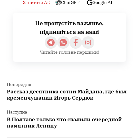
Запитати AI:
ChatGPT
Google AI
Не пропустіть важливе,
підпишіться на наші
Читайте головне першими!
Навігація
записів
Попередня
Рассказ десятника сотни Майдана, где был
кременчужанин Игорь Сердюк
Наступна
В Полтаве только что свалили очередной
памятник Ленину