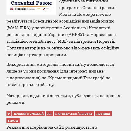
Здійснено за підтримки
програми «Сильніші разом:
Медіа та Демократія», що
реалізується Всесвітньою асоціацією видавців новин
(WAN-IFRA) у партнерстві з Асоціацією «Незалежні
регіональні видавці України» (АНРВУ) та Норвезькою
асоціацією медіабізнесу (MBL) за підтримки Норвегії.
Погляди авторів не обов’язково відображають офіційну
позицію партнерів програми.
Використання матеріалів і новин сайту дозволяється
лише за умови посилання (для інтернет-видань -
гіперпосилання) на "Кременчуцький Телеграф" не
нижче третього абзацу.
Матеріали, відмічені значками, публікуються на правах
реклами:
Р
НОВИНИ КОМПАНІЙ
PR
ПАРТНЕРСЬКИЙ ПРОЄКТ
ПОЗИЦІЯ
БЛОГИ
Рекламні матеріали на сайті розміщуються з