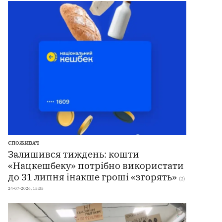
СПОЖИВАЧ
Залишився тиждень: кошти
«Нацкешбеку» потрібно використати
до 31 липня інакше гроші «згорять»
(2)
24-07-2026, 15:05