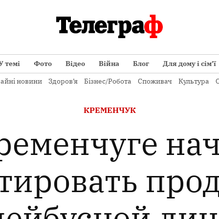
У темі
Фото
Відео
Війна
Блог
Для дому і сім’ї
айні новини
Здоров’я
Бізнес/Робота
Споживач
Культура
О
ОПУБЛІКОВАНО
КРЕМЕНЧУК
В
ременчуге на
тировать про
лейбусной лин