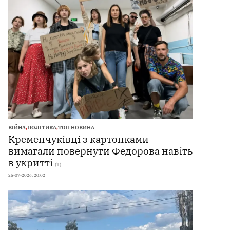
ВІЙНА
,
ПОЛІТИКА
,
ТОП НОВИНА
Кременчуківці з картонками
вимагали повернути Федорова навіть
в укритті
(1)
25-07-2026, 20:02