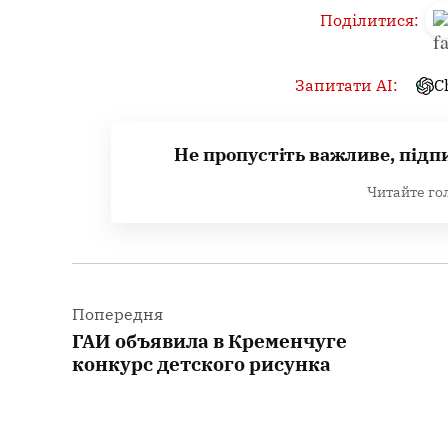
Поділитися:
Запитати AI:
C
Не пропустіть важливе, підп
Читайте го
Навігація
записів
Попередня
ГАИ объявила в Кременчуге
конкурс детского рисунка