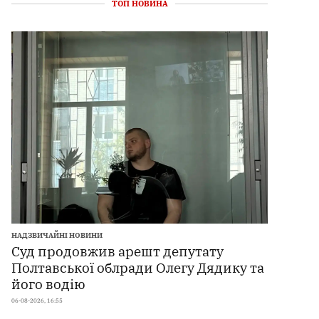
ТОП НОВИНА
НАДЗВИЧАЙНІ НОВИНИ
Суд продовжив арешт депутату
Полтавської облради Олегу Дядику та
його водію
06-08-2026, 16:55