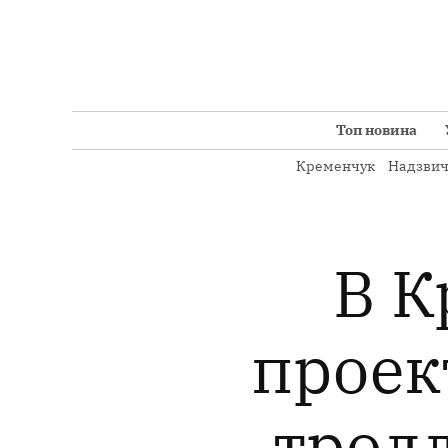
Перейти
до
вмісту
Топ новина
Кременчук
Надзвич
В К
проек
трол