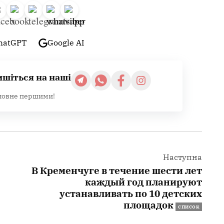
hatGPT
Google AI
ишіться на наші
ловне першими!
Наступна
В Кременчуге в течение шести лет
каждый год планируют
устанавливать по 10 детских
площадок
СПИСОК