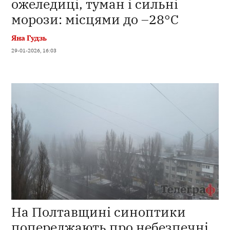
ожеледиці, туман і сильні
морози: місцями до –28°С
Яна Гудзь
29-01-2026, 16:03
На Полтавщині синоптики
попереджають про небезпечні