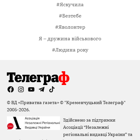
#Яскучила
#Безтебе
#Яволонтер
Я – дружина військового
#Людина року
Facebook
Instagram
YouTube
Telegram
TikTok
Viber
Page
©
ВД «Приватна газета»
©
"Кременчуцький Телеграф"
2005-2026.
Здійснено за підтримки
Асоціації “Незалежні
регіональні видавці України” та