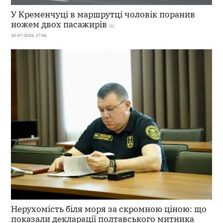
У Кременчуці в маршрутці чоловік поранив
ножем двох пасажирів
(1)
30-07-2026, 17:06
Нерухомість біля моря за скромною ціною: що
показали декларації полтавського митника