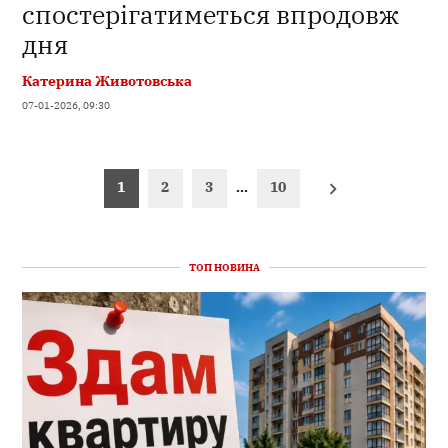
спостерігатиметься впродовж
дня
Катерина Животовська
07-01-2026, 09:30
Пагінація
1
2
3
…
10
записів
ТОП НОВИНА