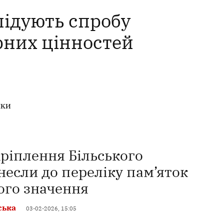
лідують спробу
рних цінностей
лки
ріплення Більського
если до переліку пам’яток
ого значення
ська
03-02-2026, 15:05