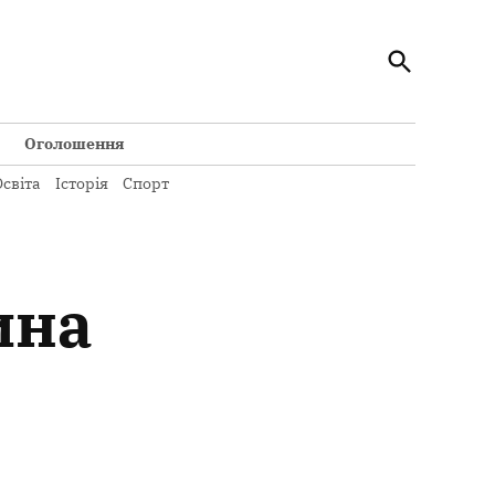
Відкрити
Кременчуцький Телеграф
пошук
Всі новини Кременчука на сайті Кременчуцький
Телеграф
Оголошення
світа
Історія
Спорт
ина