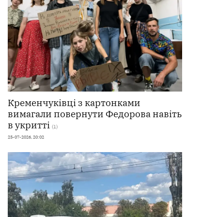
Кременчуківці з картонками
вимагали повернути Федорова навіть
в укритті
(1)
25-07-2026, 20:02