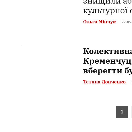
знищили аб
культурної
Ольга Мінчук
22-05
Колективна
Кременчуці
вберегти б
Тетяна Донченко
Пагінація
1
записів