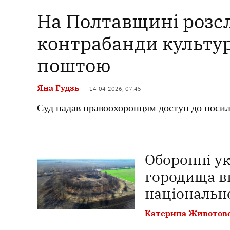
На Полтавщині розс
контрабанди культу
поштою
Яна Гудзь
14-04-2026, 07:45
Суд надав правоохоронцям доступ до поси
Оборонні ук
городища вн
національн
Катерина Животов