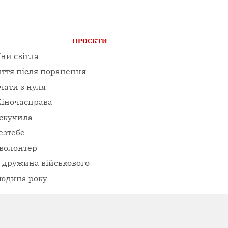
ПРОЄКТИ
їни світла
ття після поранення
чати з нуля
іночасправа
скучила
езтебе
волонтер
– дружина військового
юдина року