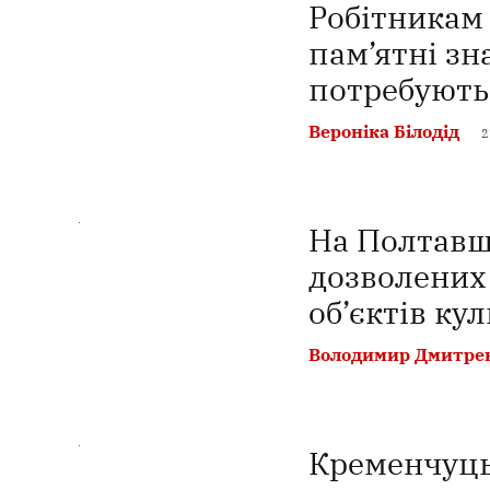
Робітникам 
пам’ятні зн
потребують
Вероніка Білодід
2
На Полтавщ
дозволених
об’єктів ку
Володимир Дмитре
Кременчуць