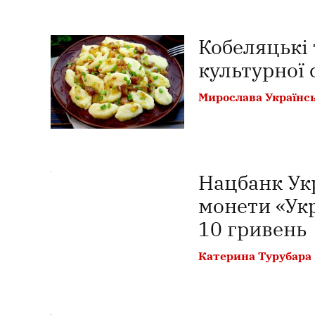
Кобеляцькі
культурної
Мирослава Українс
Нацбанк Укр
монети «Ук
10 гривень
Катерина Турубара