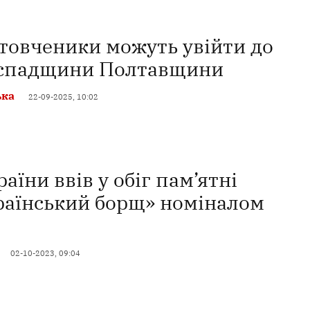
 товченики можуть увійти до
 спадщини Полтавщини
ька
22-09-2025, 10:02
аїни ввів у обіг пам’ятні
раїнський борщ» номіналом
02-10-2023, 09:04