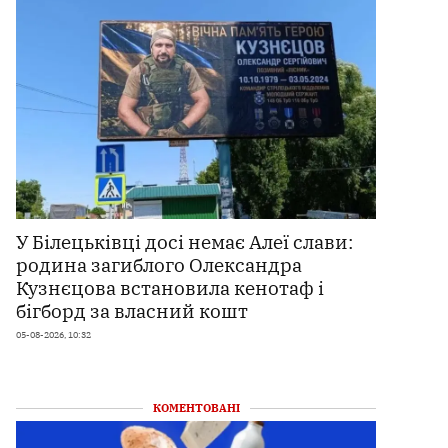
У Білецьківці досі немає Алеї слави:
родина загиблого Олександра
Кузнєцова встановила кенотаф і
бігборд за власний кошт
05-08-2026, 10:32
КОМЕНТОВАНІ