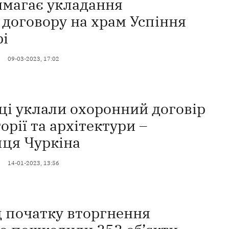
имагає укладання
 договору на храм Успіння
рі
09-03-2023, 17:02
ці уклали охоронний договір
торії та архітектури –
пця Чуркіна
14-01-2023, 13:56
д початку вторгнення