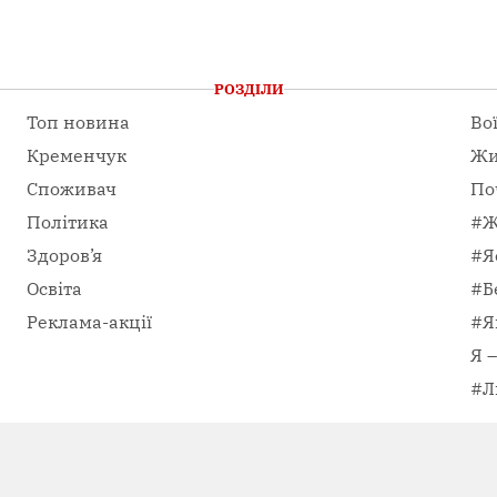
РОЗДІЛИ
Топ новина
Во
Кременчук
Жи
Споживач
По
Політика
#Ж
Здоров’я
#Я
Освіта
#Б
Реклама-акції
#Я
Я 
#Л