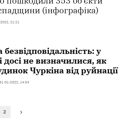
о пошкодили 353 об’єкти
 спадщини (інфографіка)
-2022, 21:21
 безвідповідальність: у
 досі не визначилися, як
удинок Чуркіна від руйнації
31-01-2022, 14:04
2