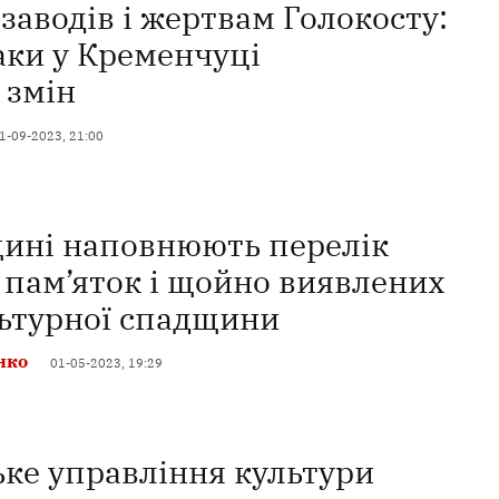
заводів і жертвам Голокосту:
аки у Кременчуці
 змін
1-09-2023, 21:00
ині наповнюють перелік
 пам’яток і щойно виявлених
льтурної спадщини
нко
01-05-2023, 19:29
ке управління культури