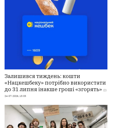
Залишився тиждень: кошти
«Нацкешбеку» потрібно використати
до 31 липня інакше гроші «згорять»
(2)
24-07-2026, 15:05