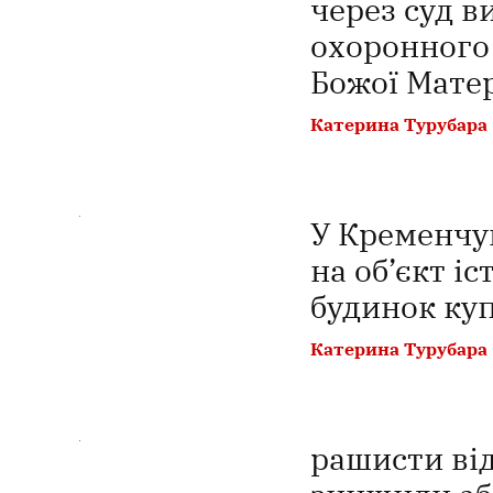
через суд в
охоронного
Божої Мате
Катерина Турубара
У Кременчу
на об’єкт іс
будинок ку
Катерина Турубара
рашисти ві