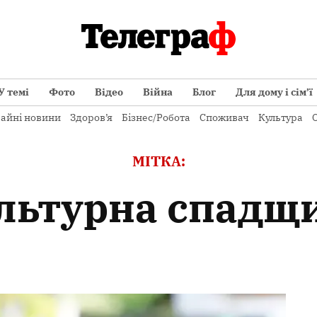
У темі
Фото
Відео
Війна
Блог
Для дому і сім’ї
айні новини
Здоров’я
Бізнес/Робота
Споживач
Культура
О
МІТКА:
ультурна спадщ