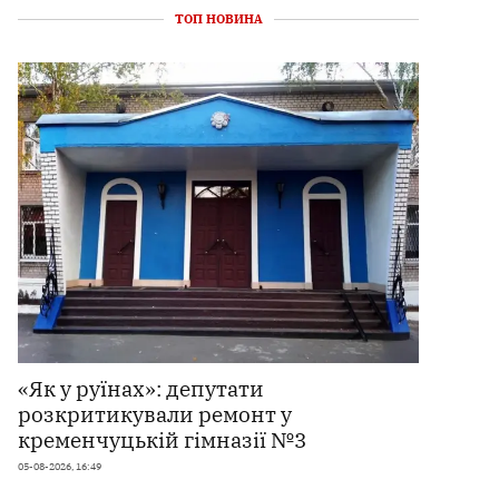
ТОП НОВИНА
«Як у руїнах»: депутати
розкритикували ремонт у
кременчуцькій гімназії №3
05-08-2026, 16:49