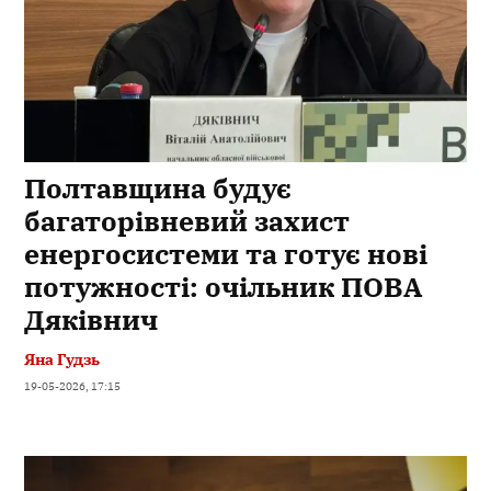
Полтавщина будує
багаторівневий захист
енергосистеми та готує нові
потужності: очільник ПОВА
Дяківнич
Яна Гудзь
19-05-2026, 17:15