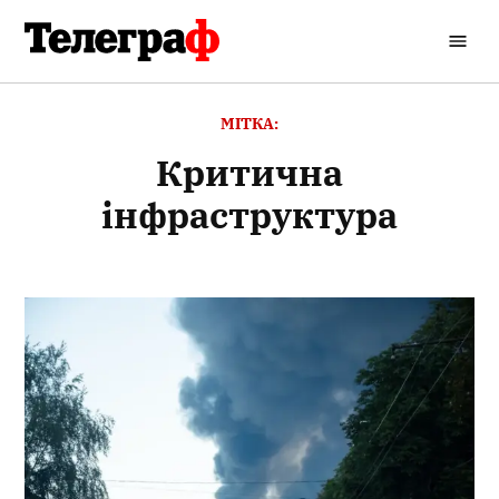
Перейти
до
Кременчуцький
вмісту
Телеграф
МІТКА:
критична
інфраструктура