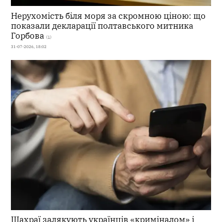
Нерухомість біля моря за скромною ціною: що
показали декларації полтавського митника
Горбова
(1)
31-07-2026, 18:02
Шахраї залякують українців «криміналом» і