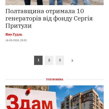
Полтавщина отримала 10
генераторів від фонду Сергія
Притули
Яна Гудзь
18-03-2026, 20:02
Пагінація
1
2
3
записів
ТОП НОВИНА