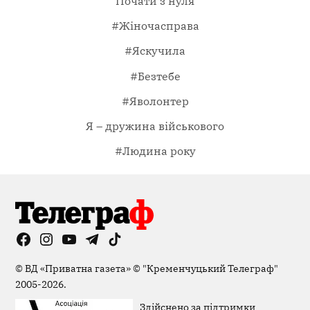
Почати з нуля
#Жіночасправа
#Яскучила
#Безтебе
#Яволонтер
Я – дружина військового
#Людина року
Facebook
Instagram
YouTube
Telegram
TikTok
Viber
Page
©
ВД «Приватна газета»
©
"Кременчуцький Телеграф"
2005-2026.
Здійснено за підтримки