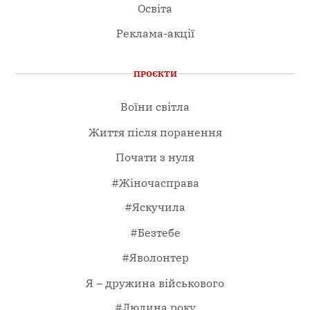
Освіта
Реклама-акції
ПРОЄКТИ
Воїни світла
Життя після поранення
Почати з нуля
#Жіночасправа
#Яскучила
#Безтебе
#Яволонтер
Я – дружина військового
#Людина року