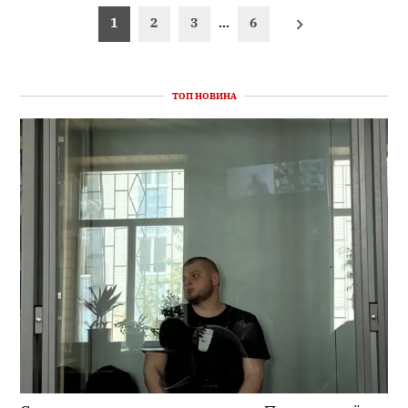
Пагінація
1
2
3
…
6
записів
ТОП НОВИНА