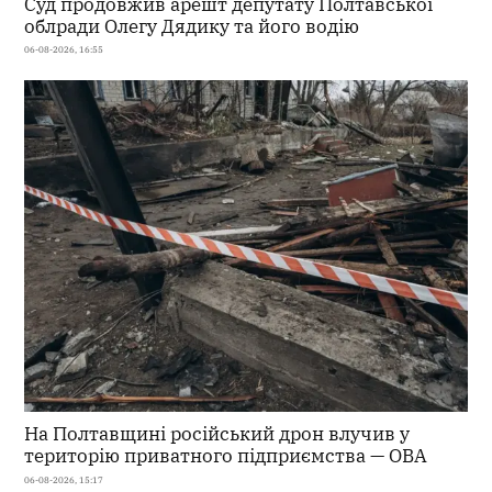
Суд продовжив арешт депутату Полтавської
облради Олегу Дядику та його водію
06-08-2026, 16:55
На Полтавщині російський дрон влучив у
територію приватного підприємства — ОВА
06-08-2026, 15:17