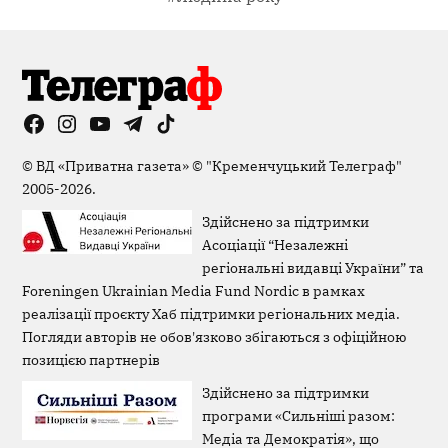
Facebook
Instagram
YouTube
Telegram
TikTok
Viber
Page
©
ВД «Приватна газета»
©
"Кременчуцький Телеграф"
2005-2026.
Здійснено за підтримки
Асоціації “Незалежні
регіональні видавці України” та
Foreningen Ukrainian Media Fund Nordic в рамках
реалізації проєкту Хаб підтримки регіональних медіа.
Погляди авторів не обов'язково збігаються з офіційною
позицією партнерів
Здійснено за підтримки
програми «Сильніші разом:
Медіа та Демократія», що