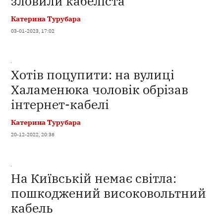
зловили кабеліста
Катерина Турубара
03-01-2023, 17:02
Хотів поцупити: на вулиці
Халаменюка чоловік обрізав
інтернет-кабелі
Катерина Турубара
20-12-2022, 20:36
На Київській немає світла:
пошкоджений високовольтний
кабель