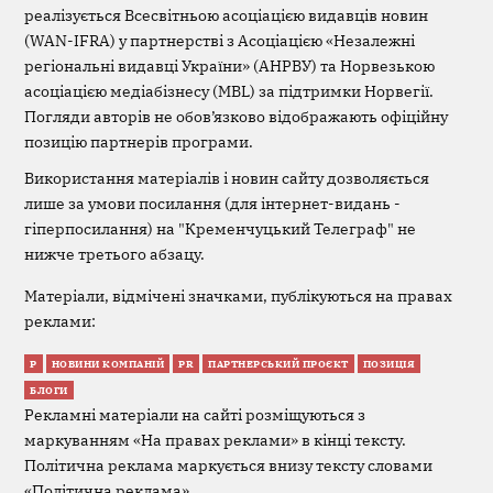
реалізується Всесвітньою асоціацією видавців новин
(WAN-IFRA) у партнерстві з Асоціацією «Незалежні
регіональні видавці України» (АНРВУ) та Норвезькою
асоціацією медіабізнесу (MBL) за підтримки Норвегії.
Погляди авторів не обов’язково відображають офіційну
позицію партнерів програми.
Використання матеріалів і новин сайту дозволяється
лише за умови посилання (для інтернет-видань -
гіперпосилання) на "Кременчуцький Телеграф" не
нижче третього абзацу.
Матеріали, відмічені значками, публікуються на правах
реклами:
Р
НОВИНИ КОМПАНІЙ
PR
ПАРТНЕРСЬКИЙ ПРОЄКТ
ПОЗИЦІЯ
БЛОГИ
Рекламні матеріали на сайті розміщуються з
маркуванням «На правах реклами» в кінці тексту.
Політична реклама маркується внизу тексту словами
«Політична реклама».