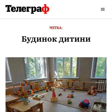
Перейти
до
Кременчуцький
вмісту
Телеграф
МІТКА:
будинок дитини