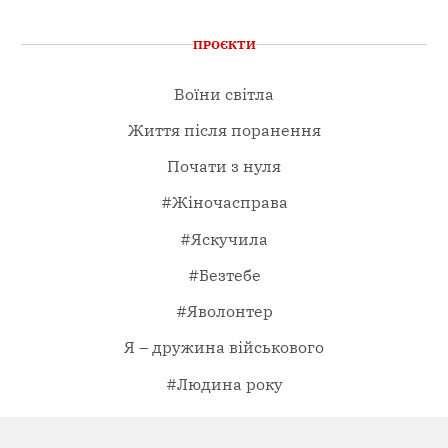
ПРОЄКТИ
Воїни світла
Життя після поранення
Почати з нуля
#Жіночасправа
#Яскучила
#Безтебе
#Яволонтер
Я – дружина військового
#Людина року