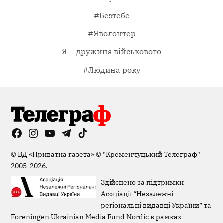
#Безтебе
#Яволонтер
Я – дружина військового
#Людина року
Facebook
Instagram
YouTube
Telegram
TikTok
Viber
Page
©
ВД «Приватна газета»
©
"Кременчуцький Телеграф"
2005-2026.
Здійснено за підтримки
Асоціації “Незалежні
регіональні видавці України” та
Foreningen Ukrainian Media Fund Nordic в рамках