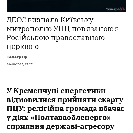
ДЕСС визнала Київську
митрополію УПЦ пов’язаною з
Російською православною
церквою
Телеграф
28-08-2025, 17:27
У Кременчуці енергетики
відмовилися прийняти скаргу
ПЦУ: релігійна громада вбачає
у діях «Полтаваобленерго»
сприяння державі-агресору