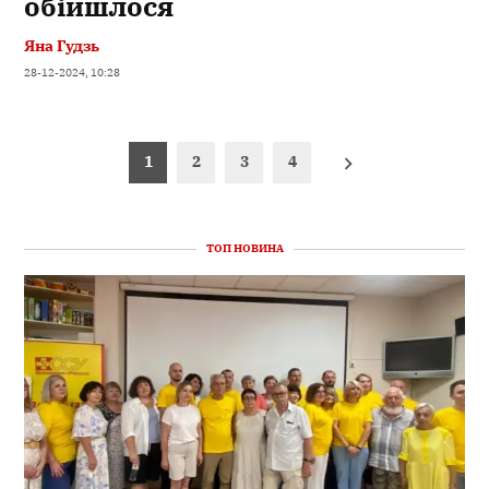
обійшлося
Яна Гудзь
28-12-2024, 10:28
Пагінація
1
2
3
4
записів
ТОП НОВИНА