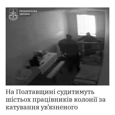
На Полтавщині судитимуть
шістьох працівників колонії за
катування ув’язненого