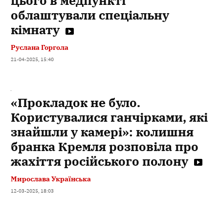
цього в медпункті
облаштували спеціальну
кімнату
Руслана Горгола
21-04-2025, 15:40
«Прокладок не було.
Користувалися ганчірками, які
знайшли у камері»: колишня
бранка Кремля розповіла про
жахіття російського полону
Мирослава Українська
12-03-2025, 18:03