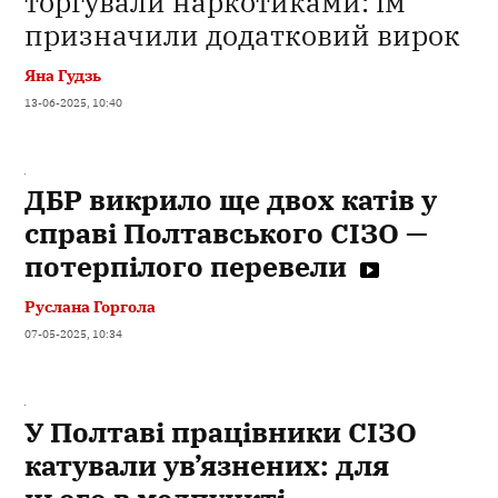
торгували наркотиками: їм
призначили додатковий вирок
Яна Гудзь
13-06-2025, 10:40
ДБР викрило ще двох катів у
справі Полтавського СІЗО —
потерпілого перевели
Руслана Горгола
07-05-2025, 10:34
У Полтаві працівники СІЗО
катували ув’язнених: для