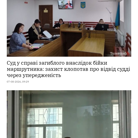
Суд у справі загиблого внаслідок бійки
маршрутника: захист клопотав про відвід судді
через упередженість
07-08-2026, 09:29