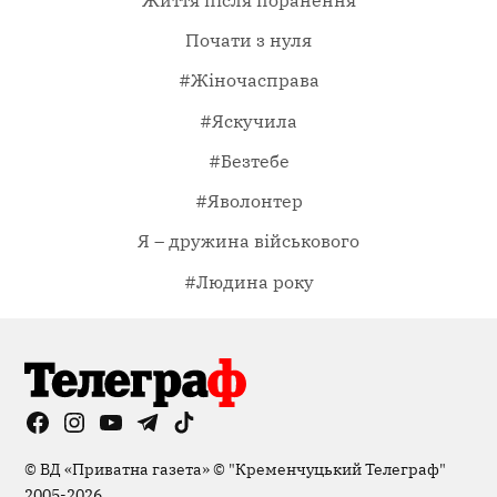
Почати з нуля
#Жіночасправа
#Яскучила
#Безтебе
#Яволонтер
Я – дружина військового
#Людина року
Facebook
Instagram
YouTube
Telegram
TikTok
Viber
Page
©
ВД «Приватна газета»
©
"Кременчуцький Телеграф"
2005-2026.