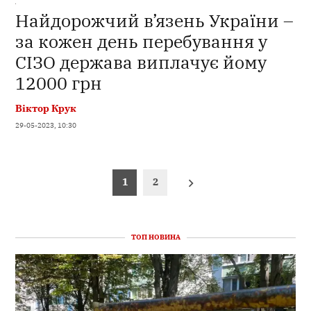
Найдорожчий в’язень України –
за кожен день перебування у
СІЗО держава виплачує йому
12000 грн
Віктор Крук
29-05-2023, 10:30
Пагінація
1
2
записів
ТОП НОВИНА