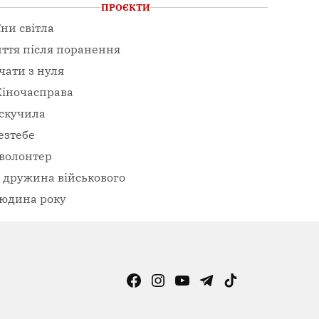
ПРОЄКТИ
їни світла
ття після поранення
чати з нуля
іночасправа
скучила
езтебе
волонтер
– дружина військового
юдина року
Facebook
Instagram
YouTube
Telegram
TikTok
Viber
Page