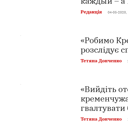
каждый – а
Редакція
04-05-2020,
«Робимо Кр
розслідує с
Тетяна Донченко
«Вийдіть от
кременчужа
гвалтувати
Тетяна Донченко