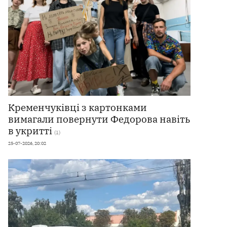
Кременчуківці з картонками
вимагали повернути Федорова навіть
в укритті
(1)
25-07-2026, 20:02