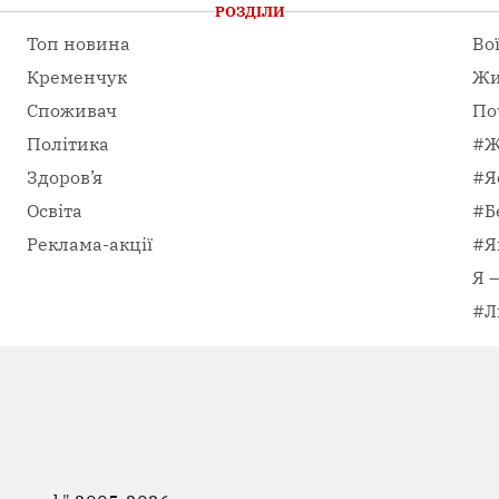
РОЗДІЛИ
Топ новина
Во
Кременчук
Жи
Споживач
По
Політика
#Ж
Здоров’я
#Я
Освіта
#Б
Реклама-акції
#Я
Я 
#Л