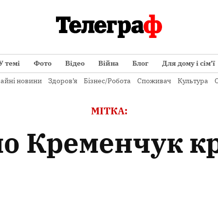
У темі
Фото
Відео
Війна
Блог
Для дому і сім’ї
айні новини
Здоров’я
Бізнес/Робота
Споживач
Культура
О
МІТКА:
мо Кременчук 