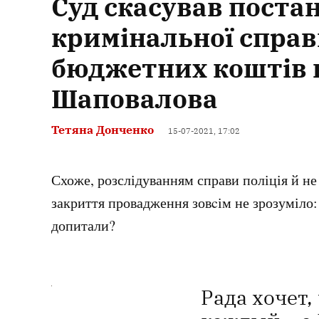
Суд скасував поста
кримінальної спра
бюджетних коштів н
Шаповалова
Тетяна Донченко
15-07-2021, 17:02
Схоже, розслідуванням справи поліція й не
закриття провадження
зов
c
ім не зрозуміло:
допитали?
Рада хочет,