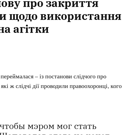
нову про закриття
ви щодо використання
а агітки
 переймалася – із постанови слідчого про
 які ж слідчі дії проводили правоохоронці, кого
 чтобы мэром мог стать