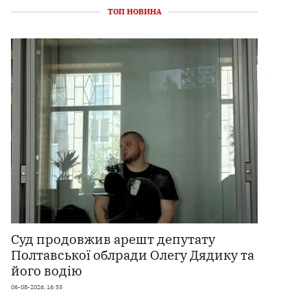
ТОП НОВИНА
Суд продовжив арешт депутату
Полтавської облради Олегу Дядику та
його водію
06-08-2026, 16:55