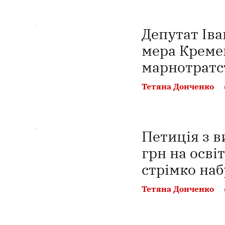
Депутат Іва
мера Креме
марнотратст
Тетяна Донченко
Петиція з 
грн на осві
стрімко наб
Тетяна Донченко