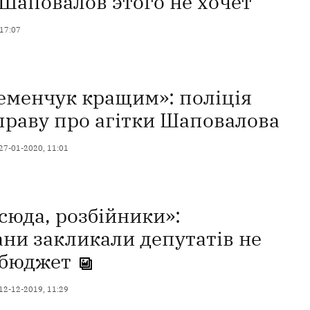
 Шаповалов этого не хочет
 17:07
еменчук кращим»: поліція
праву про агітки Шаповалова
27-01-2020, 11:01
сюда, розбійники»:
ни закликали депутатів не
 бюджет
12-12-2019, 11:29