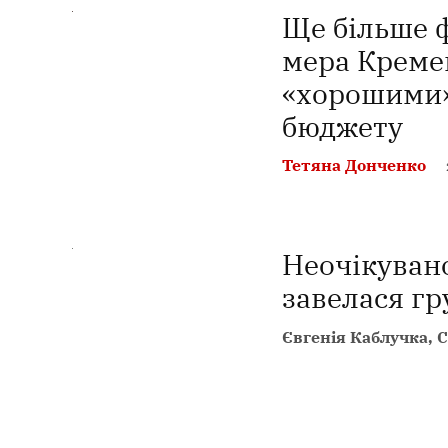
Ще більше ф
мера Кремен
«хорошими»
бюджету
Тетяна Донченко
Неочікувано
завелася гр
Євгенія Каблучка, 