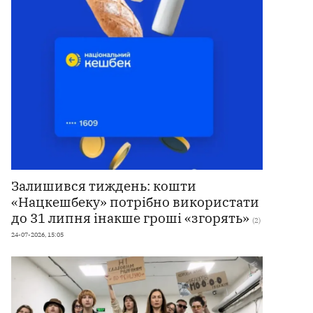
Залишився тиждень: кошти
«Нацкешбеку» потрібно використати
до 31 липня інакше гроші «згорять»
(2)
24-07-2026, 15:05