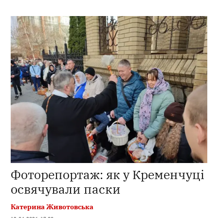
Фоторепортаж: як у Кременчуці
освячували паски
Катерина Животовська