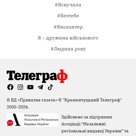
#Яскучила
#Безтебе
#Яволонтер
Я – дружина військового
#Людина року
Facebook
Instagram
YouTube
Telegram
TikTok
Viber
Page
©
ВД «Приватна газета»
©
"Кременчуцький Телеграф"
2005-2026.
Здійснено за підтримки
Асоціації “Незалежні
регіональні видавці України” та