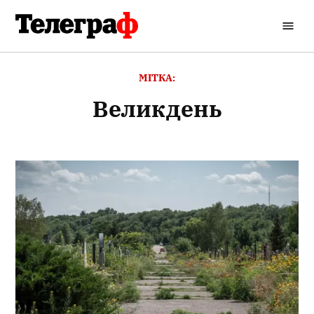
Перейти
до
Кременчуцький
вмісту
Телеграф
МІТКА:
Великдень