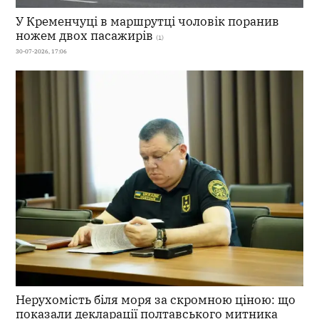
У Кременчуці в маршрутці чоловік поранив
ножем двох пасажирів
(1)
30-07-2026, 17:06
Нерухомість біля моря за скромною ціною: що
показали декларації полтавського митника