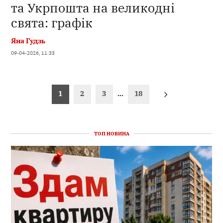
та Укрпошта на великодні
свята: графік
Яна Гудзь
09-04-2026, 11:33
Пагінація
1
2
3
…
18
записів
ТОП НОВИНА