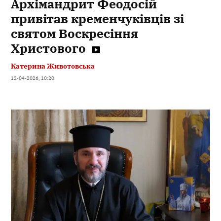
Архімандрит Феодосій
привітав кременчуківців зі
святом Воскресіння
Христового
Катерина Животовська
12-04-2026, 10:20